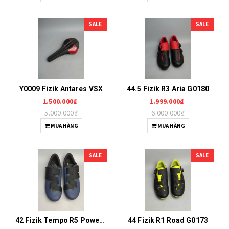
SALE
SALE
Y0009 Fizik Antares VSX
44.5 Fizik R3 Aria G0180
1.500.000₫
1.999.000₫
5.000.000₫
6.000.000₫
MUA HÀNG
MUA HÀNG
SALE
SALE
42 Fizik Tempo R5 Powerstrap G0178
44 Fizik R1 Road G0173