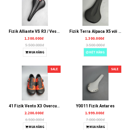
Fizik Alliante VS R3 / Vesta ray Ki:um Y0013
Fizik Terra Alpaca X5 với gọng/Rail Mobius Y0012
1.300.000₫
1.300.000₫
5.500.000₫
3.500.000₫
MUA HÀNG
HẾT HÀNG
SALE
SALE
41 Fizik Vento X3 Overcurve G0183
Y0011 Fizik Antares
2.200.000₫
1.999.000₫
6.500.000₫
7.000.000₫
MUA HÀNG
MUA HÀNG