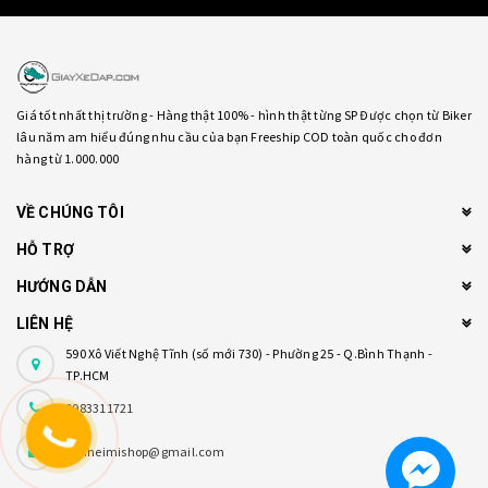
Giá tốt nhất thị trường - Hàng thật 100% - hình thật từng SP Được chọn từ Biker
lâu năm am hiểu đúng nhu cầu của bạn Freeship COD toàn quốc cho đơn
hàng từ 1.000.000
VỀ CHÚNG TÔI
HỖ TRỢ
HƯỚNG DẪN
LIÊN HỆ
590 Xô Viết Nghệ Tĩnh (số mới 730) - Phường 25 - Q.Bình Thạnh -
TP.HCM
0983311721
onlineimishop@gmail.com