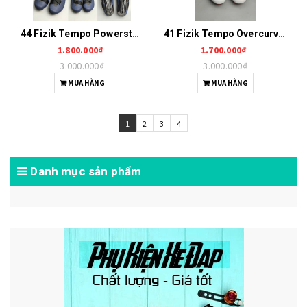
44 Fizik Tempo Powerstrap R5 G0165
41 Fizik Tempo Overcurve R5 G0155
1.800.000₫
1.700.000₫
3.000.000₫
3.000.000₫
MUA HÀNG
MUA HÀNG
1
2
3
4
Danh mục sản phẩm