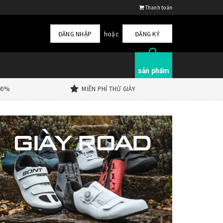
Thanh toán
ĐĂNG NHẬP
hoặc
ĐĂNG KÝ
sản phẩm
00%
MIỄN PHÍ THỬ GIÀY