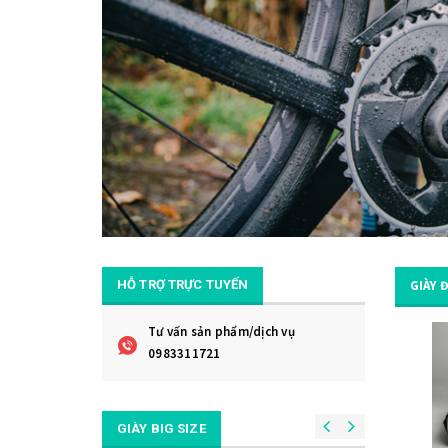
HỖ TRỢ TRỰC TUYẾN
GIÀY 
Tư vấn sản phẩm/dịch vụ
0983311721
GIÀY BIG SIZE