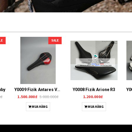
LE
SALE
uby
Y0009 Fizik Antares VSX
Y0008 Fizik Arione R3
0₫
1.500.000₫
5.000.000₫
1.200.000₫
MUA HÀNG
MUA HÀNG