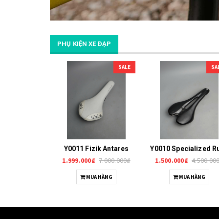
PHỤ KIỆN XE ĐẠP
SALE
SA
Y0011 Fizik Antares
Y0010 Specialized R
1.999.000₫
7.000.000₫
1.500.000₫
4.500.00
MUA HÀNG
MUA HÀNG