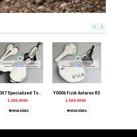
Y0007 Specialized Toupe Ti143
Y0006 Fizik Antares R3
Y0005 Fi
1.200.000₫
1.500.000₫
800.0
MUA HÀNG
MUA HÀNG
MUA 