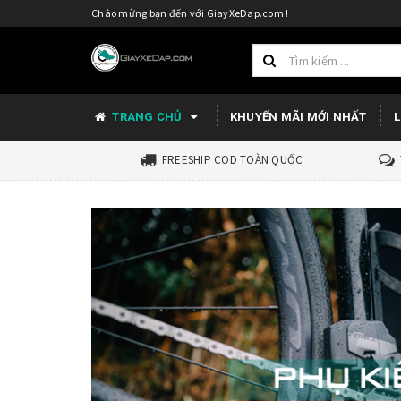
Chào mừng bạn đến với GiayXeDap.com !
TRANG CHỦ
KHUYẾN MÃI MỚI NHẤT
L
FREESHIP COD TOÀN QUỐC