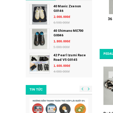
40 Mavic Zxenon
G0146
2.000.000₫
36
6.500.000₫
40 Shimano ME700
G0046
1.800.000₫
5.000.000₫
PEDAL
42 Pearl Izumi Race
Road V5 G0145
1.600.000₫
4.000.000₫
TIN TỨC