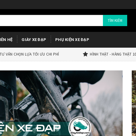
TÌM KIẾM
IÊN HỆ
GIÀY XE ĐẠP
PHỤ KIỆN XE ĐẠP
TƯ VẤN CHỌN LỰA TỐI ƯU CHI PHÍ
HÌNH THẬT - HÀNG THẬT 1