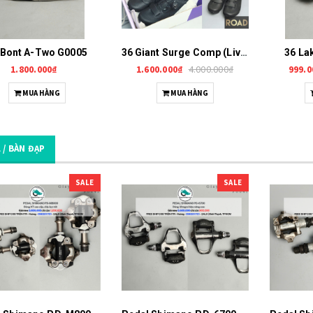
45 Bont Riot G0127
45 Pearl Izumi Tour
Road G0090
1.800.000₫
1.400.000₫
5.000.000₫
 Bont A-Two G0005
36 Giant Surge Comp (Liv Macha Comp) G0006
36 La
3.000.000₫
1.800.000₫
1.600.000₫
4.000.000₫
999.0
45 Fizik R1 Uomo
45 Specialized Rime
MUA HÀNG
MUA HÀNG
G0087
Expert MTB G0091
1.999.000₫
1.300.000₫
11.000.000₫
5.000.000₫
 / BÀN ĐẠP
45 Fizik R3 Aria
45 Specialized S-
G0088
Works G0161
1.999.000₫
2.499.000₫
SALE
SALE
8.000.000₫
11.000.000₫