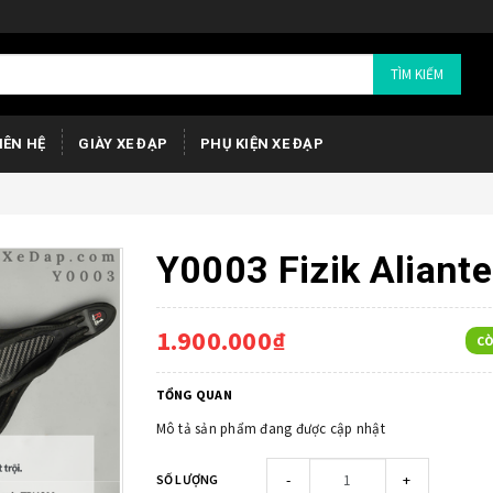
TÌM KIẾM
IÊN HỆ
GIÀY XE ĐẠP
PHỤ KIỆN XE ĐẠP
Y0003 Fizik Aliant
1.900.000₫
CÒ
TỔNG QUAN
Mô tả sản phẩm đang được cập nhật
-
+
SỐ LƯỢNG