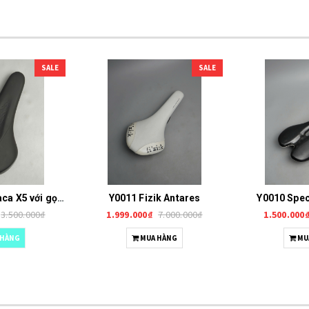
SALE
SALE
Fizik Terra Alpaca X5 với gọng/Rail Mobius Y0012
Y0011 Fizik Antares
Y0010 Spec
3.500.000₫
1.999.000₫
7.000.000₫
1.500.000
 HÀNG
MUA HÀNG
MU