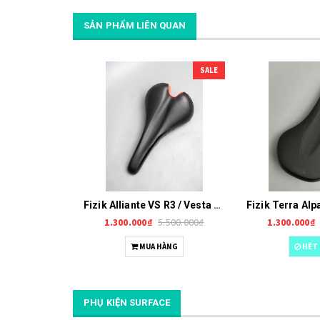
SẢN PHẨM LIÊN QUAN
SALE
Fizik Alliante VS R3 / Vesta ray Ki:um Y0013
1.300.000₫
5.500.000₫
1.300.000₫
MUA HÀNG
HẾT
PHỤ KIỆN SURFACE