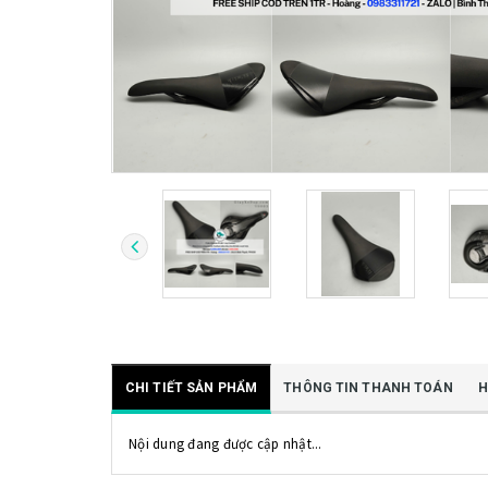
CHI TIẾT SẢN PHẨM
THÔNG TIN THANH TOÁN
H
Nội dung đang được cập nhật...