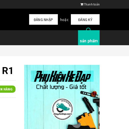
Thanh toán
ĐĂNG NHẬP
hoặc
ĐĂNG KÝ
sản phẩm
e R1
N HÀNG