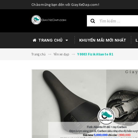
Chào mừng bạn đến với GiayXeDap.com !
TRANG CHỦ
KHUYẾN MÃI MỚI NHẤT
L
Trang chủ
Yên xe đạp
Y0003 Fizik Aliante R1