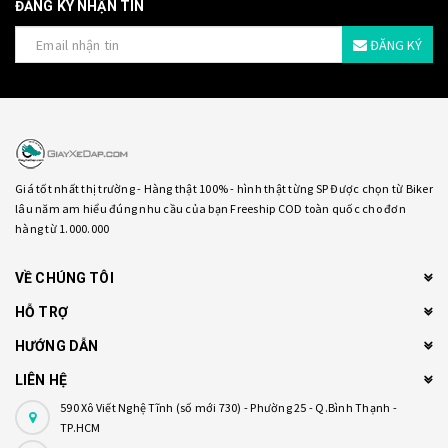
ĐĂNG KÝ NHẬN TIN
ĐĂNG KÝ
Giá tốt nhất thị trường - Hàng thật 100% - hình thật từng SP Được chọn từ Biker
lâu năm am hiểu đúng nhu cầu của bạn Freeship COD toàn quốc cho đơn
hàng từ 1.000.000
VỀ CHÚNG TÔI
HỖ TRỢ
HƯỚNG DẪN
LIÊN HỆ
590 Xô Viết Nghệ Tĩnh (số mới 730) - Phường 25 - Q.Bình Thạnh -
TP.HCM