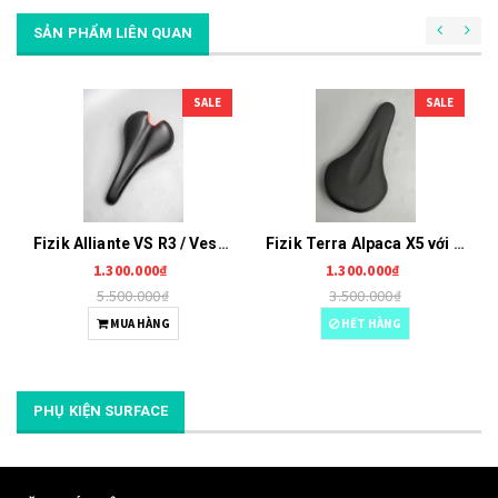
SẢN PHẨM LIÊN QUAN
SALE
SALE
Fizik Alliante VS R3 / Vesta ray Ki:um Y0013
Fizik Terra Alpaca X5 với gọng/Rail Mobius Y0012
1.300.000₫
1.300.000₫
5.500.000₫
3.500.000₫
MUA HÀNG
HẾT HÀNG
PHỤ KIỆN SURFACE