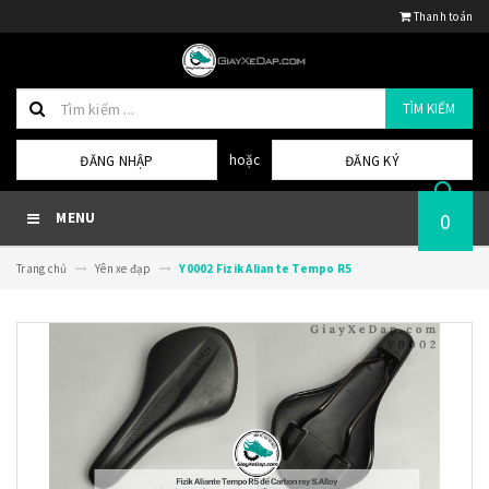
Thanh toán
TÌM KIẾM
hoặc
ĐĂNG NHẬP
ĐĂNG KÝ
0
MENU
Trang chủ
Yên xe đạp
Y0002 Fizik Aliante Tempo R5