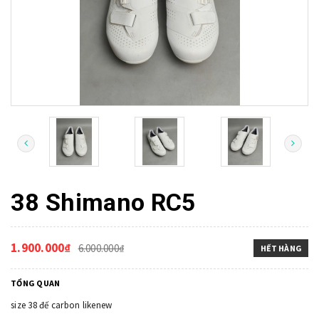
38 Shimano RC5
1.900.000₫
6.000.000₫
HẾT HÀNG
TỔNG QUAN
size 38 đế carbon likenew