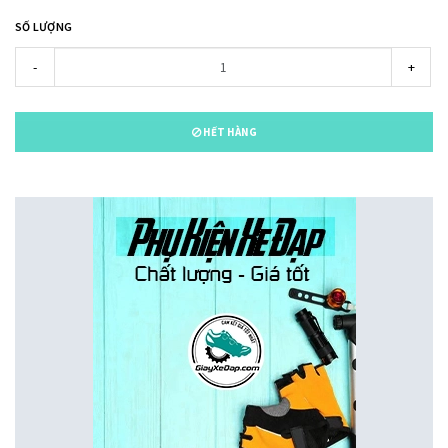
SỐ LƯỢNG
-
+
HẾT HÀNG