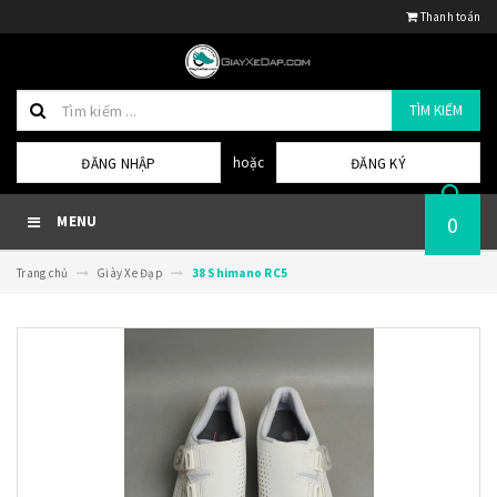
Thanh toán
TÌM KIẾM
hoặc
ĐĂNG NHẬP
ĐĂNG KÝ
0
MENU
Trang chủ
Giày Xe Đạp
38 Shimano RC5