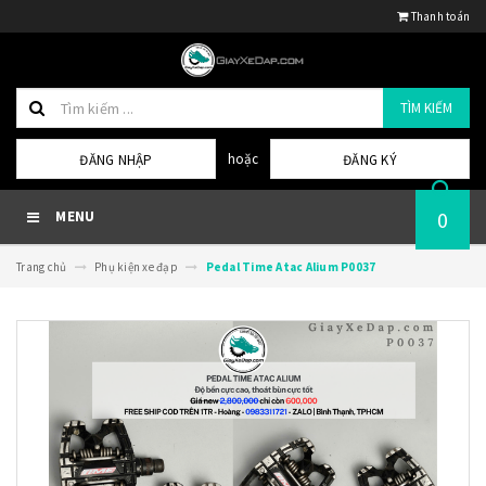
Thanh toán
TÌM KIẾM
hoặc
ĐĂNG NHẬP
ĐĂNG KÝ
0
MENU
Trang chủ
Phụ kiện xe đạp
Pedal Time Atac Alium P0037