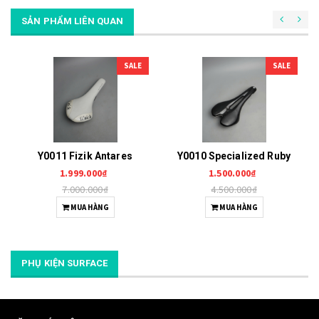
SẢN PHẨM LIÊN QUAN
SALE
SALE
Y0011 Fizik Antares
Y0010 Specialized Ruby
1.999.000₫
1.500.000₫
7.000.000₫
4.500.000₫
MUA HÀNG
MUA HÀNG
PHỤ KIỆN SURFACE