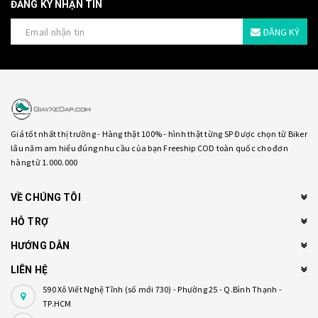
ĐĂNG KÝ NHẬN TIN
ĐĂNG KÝ
Giá tốt nhất thị trường - Hàng thật 100% - hình thật từng SP Được chọn từ Biker
lâu năm am hiểu đúng nhu cầu của bạn Freeship COD toàn quốc cho đơn
hàng từ 1.000.000
VỀ CHÚNG TÔI
HỖ TRỢ
HƯỚNG DẪN
LIÊN HỆ
590 Xô Viết Nghệ Tĩnh (số mới 730) - Phường 25 - Q.Bình Thạnh -
TP.HCM