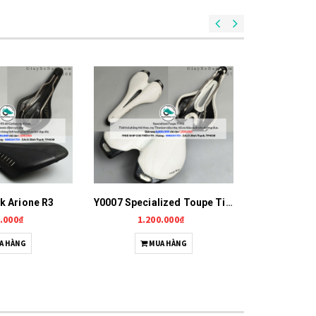
ik Arione R3
Y0007 Specialized Toupe Ti143
Y0006 Fiz
.000₫
1.200.000₫
1.5
A HÀNG
MUA HÀNG
M