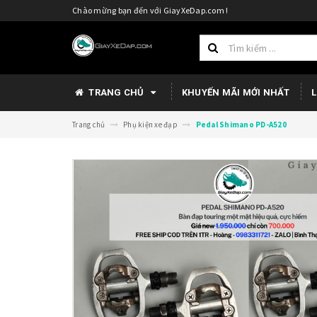
Chào mừng bạn đến với GiayXeDap.com !
TRANG CHỦ
KHUYẾN MÃI MỚI NHẤT
L
Trang chủ
Phụ kiện xe đạp
Pedal Shimano PD-A520