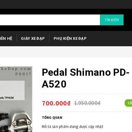
TÌM KIẾM
IÊN HỆ
GIÀY XE ĐẠP
PHỤ KIỆN XE ĐẠP
Pedal Shimano PD-
A520
700.000₫
1.950.000₫
CÒ
TỔNG QUAN
Mô tả sản phẩm đang được cập nhật