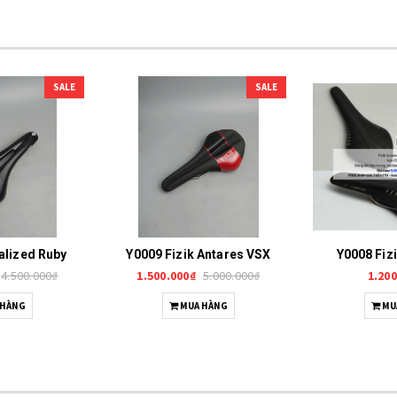
SALE
SALE
alized Ruby
Y0009 Fizik Antares VSX
Y0008 Fiz
4.500.000₫
1.500.000₫
5.000.000₫
1.200
 HÀNG
MUA HÀNG
MU