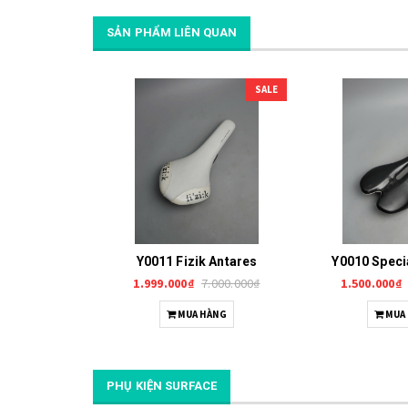
SẢN PHẨM LIÊN QUAN
SALE
Y0011 Fizik Antares
Y0010 Speci
1.999.000₫
7.000.000₫
1.500.000₫
MUA HÀNG
MUA
PHỤ KIỆN SURFACE