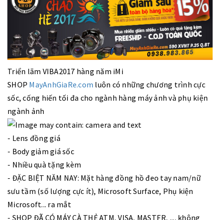
Triển lãm VIBA2017 hàng năm iMi
SHOP
MayAnhGiaRe.com
luôn có những chương trình cực
sốc, cống hiến tối đa cho ngành hàng máy ảnh và phụ kiện
ngành ảnh
- Lens đồng giá
- Body giảm giá sốc
- Nhiều quà tặng kèm
- ĐẶC BIỆT NĂM NAY: Mặt hàng đồng hồ đeo tay nam/nữ
sưu tầm (số lượng cực ít), Microsoft Surface, Phụ kiện
Microsoft... ra mắt
- SHOP ĐÃ CÓ MÁY CÀ THẺ ATM, VISA, MASTER, .... không