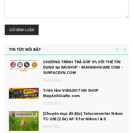
GỬI BÌNH LUẬN
TIN TỨC NỔI BẬT
CHƯƠNG TRÌNH TRẢ GÓP 0% VỚI THẺ TÍN
DỤNG tại IMISHOP - MAYANHGIARE.COM -
SURFACEVN.COM
05/05/2018
Triển lãm VIBA2017 iMi SHOP
MayAnhGiaRe.com
02/05/2017
[Chuyên mục đồ độc] Teleconverter Nikon
TC-20E (2.0x) AF-S for Nikon I & II
24/03/2017