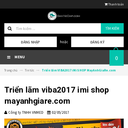
Thanh toán
TÌM KIẾM
hoặc
ĐĂNG NHẬP
ĐĂNG KÝ
0
MENU
Trang chủ
Tin tức
Triển lãm VIBA2017 iMi SHOP MayAnhGiaRe.com
Triển lãm viba2017 imi shop
mayanhgiare.com
Công ty TNHH VNMED
02/05/2017