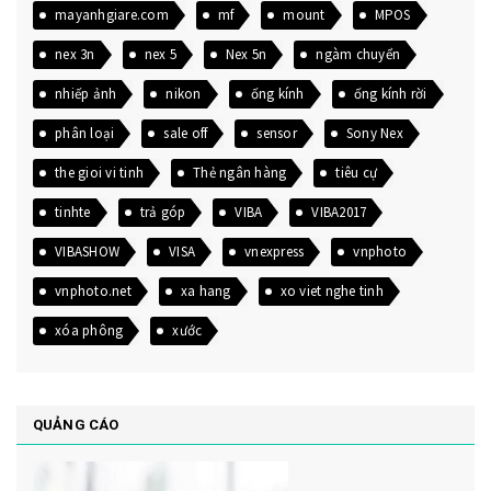
mayanhgiare.com
mf
mount
MPOS
nex 3n
nex 5
Nex 5n
ngàm chuyển
nhiếp ảnh
nikon
ống kính
ống kính rời
phân loại
sale off
sensor
Sony Nex
the gioi vi tinh
Thẻ ngân hàng
tiêu cự
tinhte
trả góp
VIBA
VIBA2017
VIBASHOW
VISA
vnexpress
vnphoto
vnphoto.net
xa hang
xo viet nghe tinh
xóa phông
xước
QUẢNG CÁO