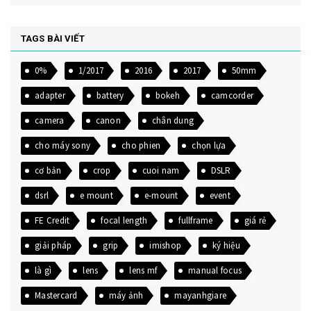
TAGS BÀI VIẾT
0%
1/2017
2016
2017
50mm
adapter
battery
bokeh
camcorder
camera
canon
chân dung
cho máy sony
cho phien
chọn lựa
cơ bản
crop
cuoi nam
DSLR
dsrl
e mount
e-mount
event
FE Credit
focal length
fullframe
giá rẻ
giải pháp
grip
imishop
ký hiệu
là gì
lens
lens mf
manual focus
Mastercard
máy ảnh
mayanhgiare