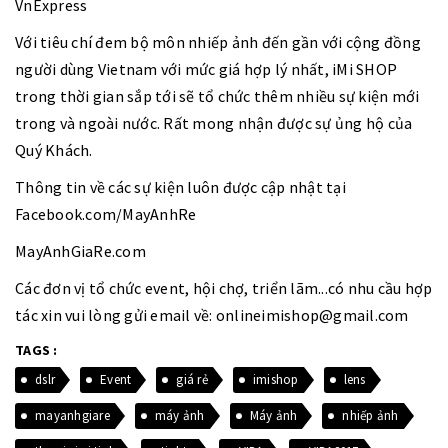
VnExpress
Với tiêu chí đem bộ môn nhiếp ảnh đến gần với cộng đồng
người dùng Vietnam với mức giá hợp lý nhất, iMi SHOP
trong thời gian sắp tới sẽ tổ chức thêm nhiều sự kiện mới
trong và ngoài nước. Rất mong nhận được sự ủng hộ của
Quý Khách.
Thông tin về các sự kiện luôn được cập nhật tại
Facebook.com/MayAnhRe
MayAnhGiaRe.com
Các đơn vị tổ chức event, hội chợ, triển lãm...có nhu cầu hợp
tác xin vui lòng gửi email về: onlineimishop@gmail.com
TAGS :
dslr
Event
giá rẻ
imishop
lens
mayanhgiare
máy ảnh
Máy ảnh
nhiếp ảnh