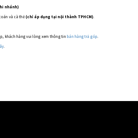
chi nhánh)
toán và cà thẻ
(chỉ áp dụng tại nội thành TPHCM)
.
 góp, khách hàng vui lòng xem thông tin
bán hàng trả góp
.
đây
.