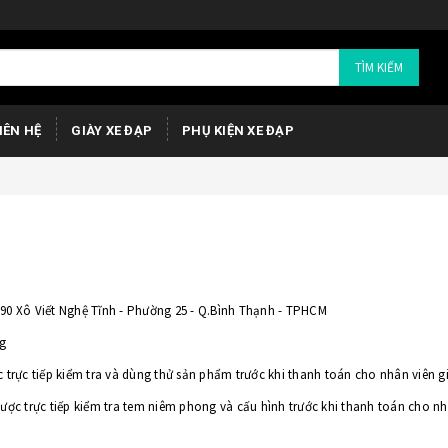
TÌM KIẾM
IÊN HỆ
GIÀY XE ĐẠP
PHỤ KIỆN XE ĐẠP
590 Xô Viết Nghệ Tĩnh - Phường 25 - Q.Bình Thạnh - TPHCM
ng
trực tiếp kiểm tra và dùng thử sản phẩm trước khi thanh toán cho nhân viên 
ợc trực tiếp kiểm tra tem niêm phong và cấu hình trước khi thanh toán cho n