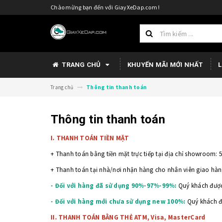
Chào mừng bạn đến với GiayXeDap.com !
TRANG CHỦ
KHUYẾN MÃI MỚI NHẤT
L
Trang chủ
Thông tin thanh toán
Thông tin thanh toán
I. THANH TOÁN TIỀN MẶT
+ Thanh toán bằng tiền mặt trực tiếp tại địa chỉ showroom: 
+ Thanh toán tại nhà/nơi nhận hàng cho nhân viên giao hà
- Đối với hàng đã sử dụng 90%-97%-99%:
Quý khách được 
- Đối với hàng mới chưa sử dụng new 100%:
Quý khách đư
II. THANH TOÁN BẰNG THẺ ATM, Visa, MasterCard