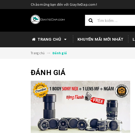
Chào mừng bạn đến với GiayXeDap.com !
TRANG CHỦ
KHUYẾN MÃI MỚI NHẤT
L
Trang chủ
Đánh giá
ĐÁNH GIÁ