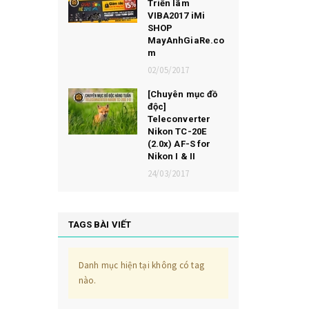
Triển lãm
VIBA2017 iMi
SHOP
MayAnhGiaRe.co
m
02/05/2017
[Chuyên mục đồ
độc]
Teleconverter
Nikon TC-20E
(2.0x) AF-S for
Nikon I & II
24/03/2017
TAGS BÀI VIẾT
Danh mục hiện tại không có tag
nào.