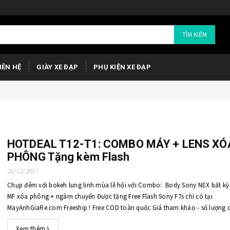
TÌM KIẾM
IÊN HỆ
GIÀY XE ĐẠP
PHỤ KIỆN XE ĐẠP
HOTDEAL T12-T1: COMBO MÁY + LENS XÓ
PHÔNG Tặng kèm Flash
20/12/2017
Chụp đêm với bokeh lung linh mùa lễ hội với Combo: Body Sony NEX bất kỳ
MF xóa phông + ngàm chuyển Được tặng Free Flash Sony F7s chỉ có tại
MayAnhGiaRe.com Freeship ! Free COD toàn quốc Giá tham khảo - số lượng c
CLICK LINK đặt hàng ngay: BODY SONY NEX (E-MOUN...
Xem thêm