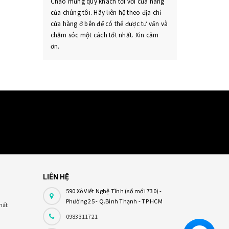
Chào mừng quý khách tới với cửa hàng
của chúng tôi. Hãy liên hệ theo địa chỉ
cửa hàng ở bên để có thể được tư vấn và
chăm sóc một cách tốt nhất. Xin cảm
ơn.
LIÊN HỆ
590 Xô Viết Nghệ Tĩnh (số mới 730) -
Phường 25 - Q.Bình Thạnh - TP.HCM
hất
0983311721