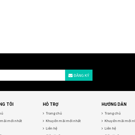
ĐĂNG KÝ
NG TÔI
HỖ TRỢ
HƯỚNG DẪN
hủ
Trang chủ
Trang chủ
mãi mới nhất
Khuyến mãi mới nhất
Khuyến mãi mới n
Liên hệ
Liên hệ