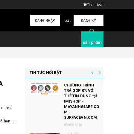
Thanh toán
ĐĂNG NHẬP
hoặc
ĐĂNG KÝ
sản phẩm
TIN TỨC NỔI BẬT
A
CHƯƠNG TRÌNH
TRẢ GÓP 0% VỚI
THẺ TÍN DỤNG tại
IMISHOP -
MAYANHGIARE.CO
 + Lens
M -
SURFACEVN.COM
ó hạn -
05/05/2018