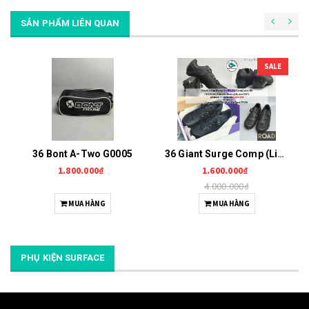
SẢN PHẨM LIÊN QUAN
SALE
36 Bont A-Two G0005
36 Giant Surge Comp (Liv Macha Comp) G0006
1.800.000₫
1.600.000₫
4.000.000₫
MUA HÀNG
MUA HÀNG
PHỤ KIỆN SURFACE