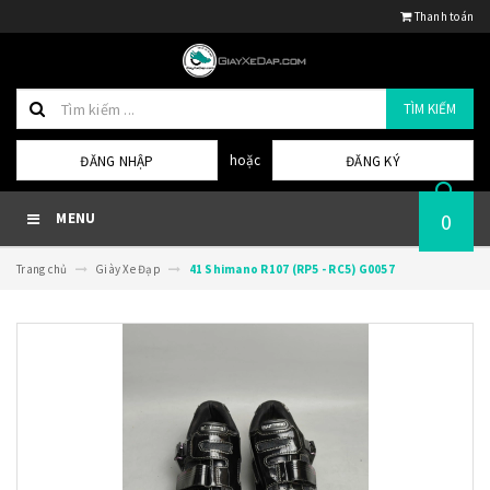
Thanh toán
TÌM KIẾM
hoặc
ĐĂNG NHẬP
ĐĂNG KÝ
0
MENU
Trang chủ
Giày Xe Đạp
41 Shimano R107 (RP5 - RC5) G0057