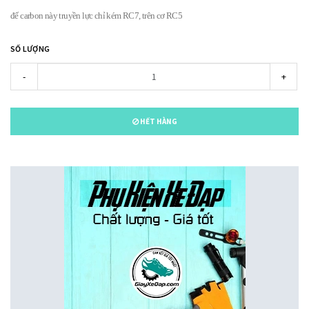
đế carbon này truyền lực chỉ kém RC7, trên cơ RC5
SỐ LƯỢNG
-
+
HẾT HÀNG