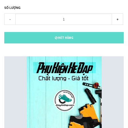
SỐ LƯỢNG
-
+
HẾT HÀNG