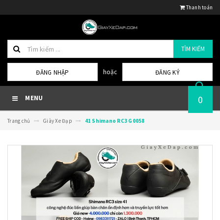
Thanh toán
TÌM KIẾM
hoặc
ĐĂNG NHẬP
ĐĂNG KÝ
0
MENU
Trang chủ
Giày Xe Đạp
41 Shimano RC3 G0058