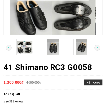
41 Shimano RC3 G0058
1.300.000₫
4.000.000₫
HẾT HÀNG
TỔNG QUAN
size 38 likenew