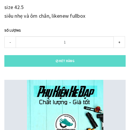
size 42.5
siêu nhẹ và ôm chân, likenew fullbox
SỐ LƯỢNG
-
+
HẾT HÀNG