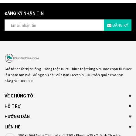
ĐĂNG KÝ NHẬN TIN
ĐĂNG KÝ
Giá tốt nhất thị trường - Hàng thật 100% - hình thật từng SP Được chọn từ Biker
lâu năm am hiểu đúng nhu cầu của bạn Freeship COD toàn quốc cho đơn
hàng từ 1.000.000
VỀ CHÚNG TÔI
HỖ TRỢ
HƯỚNG DẪN
LIÊN HỆ
590 Xô Viết Nghệ Tĩnh (số mới 730) - Phường 25 - Q.Bình Thạnh -