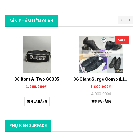
SẢN PHẨM LIÊN QUAN
SALE
36 Bont A-Two G0005
36 Giant Surge Comp (Liv Macha Comp) G0006
1.800.000₫
1.600.000₫
4.000.000₫
MUA HÀNG
MUA HÀNG
PHỤ KIỆN SURFACE