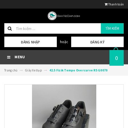
Thanh toán
TÌM KIẾM
hoặc
ĐĂNG NHẬP
ĐĂNG KÝ
0
MENU
Trang chủ
Giày Xe Đạp
42.5 Fizik Tempo Overcurve R5 G0070