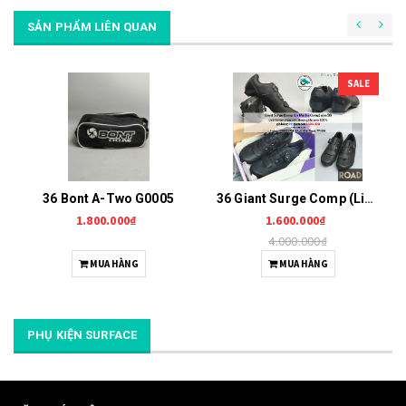
SẢN PHẨM LIÊN QUAN
SALE
36 Bont A-Two G0005
36 Giant Surge Comp (Liv Macha Comp) G0006
1.800.000₫
1.600.000₫
4.000.000₫
MUA HÀNG
MUA HÀNG
PHỤ KIỆN SURFACE