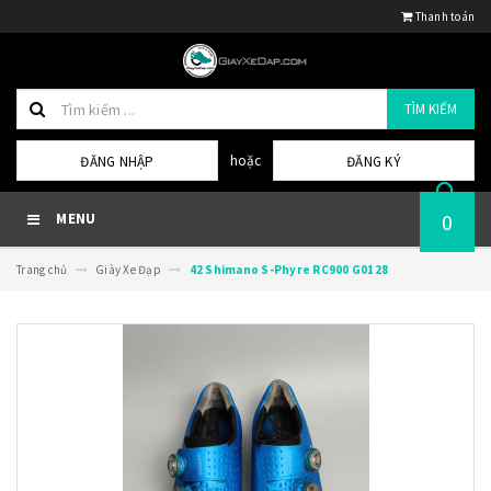
Thanh toán
TÌM KIẾM
hoặc
ĐĂNG NHẬP
ĐĂNG KÝ
0
MENU
Trang chủ
Giày Xe Đạp
42 Shimano S-Phyre RC900 G0128