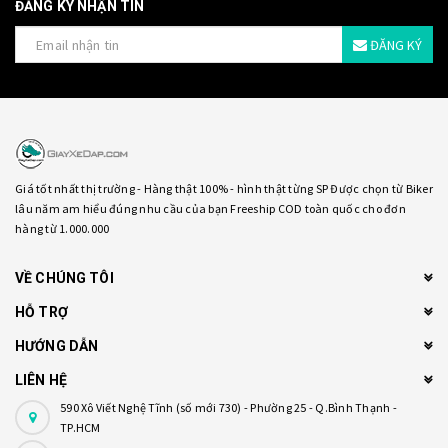
ĐĂNG KÝ NHẬN TIN
ĐĂNG KÝ
Giá tốt nhất thị trường - Hàng thật 100% - hình thật từng SP Được chọn từ Biker
lâu năm am hiểu đúng nhu cầu của bạn Freeship COD toàn quốc cho đơn
hàng từ 1.000.000
VỀ CHÚNG TÔI
HỖ TRỢ
HƯỚNG DẪN
LIÊN HỆ
590 Xô Viết Nghệ Tĩnh (số mới 730) - Phường 25 - Q.Bình Thạnh -
TP.HCM