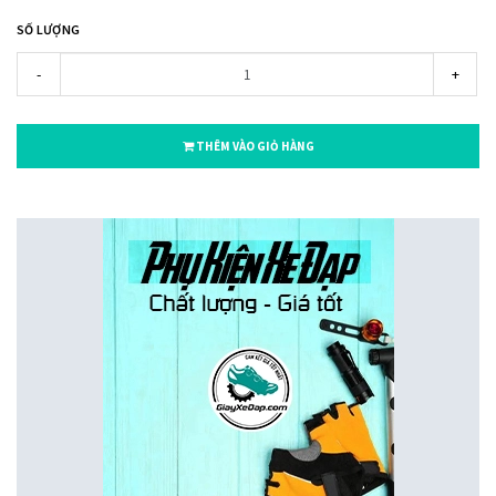
SỐ LƯỢNG
-
+
THÊM VÀO GIỎ HÀNG