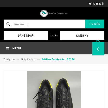
Thanh toán
TÌM KIẾM
hoặc
ĐĂNG NHẬP
ĐĂNG KÝ
0
MENU
Trang chủ
Giày Xe Đạp
44 Giro Empire Acc G0156