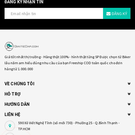
ĐĂNG KÝ NHẬN TIN
ĐĂNG KÝ
Giá tốt nhất thị trường - Hàng thật 100% - hình thật từng SP Được chọn từ Biker
lâu năm am hiểu đúng nhu cầu của bạn Freeship COD toàn quốc cho đơn
hàng từ 1.000.000
VỀ CHÚNG TÔI
HỖ TRỢ
HƯỚNG DẪN
LIÊN HỆ
590 Xô Viết Nghệ Tĩnh (số mới 730) - Phường 25 - Q.Bình Thạnh -
TP.HCM