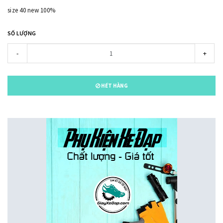
size 40 new 100%
SỐ LƯỢNG
-
+
HẾT HÀNG