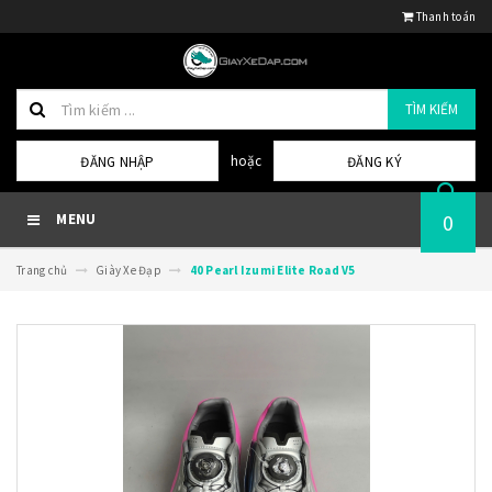
Thanh toán
TÌM KIẾM
hoặc
ĐĂNG NHẬP
ĐĂNG KÝ
0
MENU
Trang chủ
Giày Xe Đạp
40 Pearl Izumi Elite Road V5