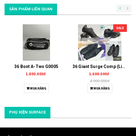
SẢN PHẨM LIÊN QUAN
SALE
36 Bont A-Two G0005
36 Giant Surge Comp (Liv Macha Comp) G0006
1.800.000₫
1.600.000₫
4.000.000₫
MUA HÀNG
MUA HÀNG
PHỤ KIỆN SURFACE